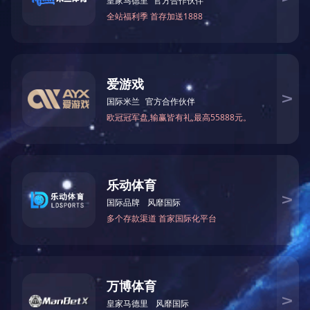
数控加
模具加