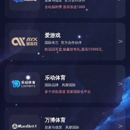
（一）“以史
程上，我们必须坚持
学执政、民主执政
（二）“以史
对一个公司来
走到今天，离不了
了。
（三）“以史
（四）“以史
历史结论。”
我们发展到今
精神文明、社会文
（五）“以史
在血与火的斗争中
和世界和平的强大力
公司作为一家
才能安全，才能享