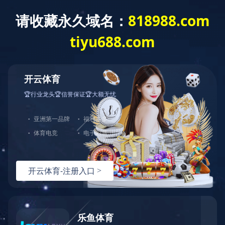
星空官方网站
星空官方网站
星空官方网站-星空xingkong（中国）
公司