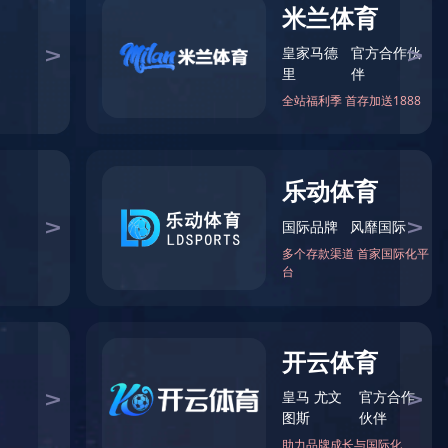
了
2021
年年度网上业绩说明会，就公司
2021
年度经营
位的深入交流和沟通，向市场清晰传递公司价值。