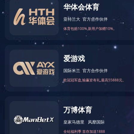
当前位置：
星空官方网站
/
星空官方网站
星空官方网站
星空官方网
天秦装备202
星空官方网站-星空xing
5月
11
日下
业绩、业务进展