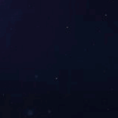
设立以来专注于装备防护产品的研发和生产，并承担多项
深厚的技术积累和丰富的应用经验，形成了一系列具有自
累了丰富的装备防护相关技术经验，在工程塑料材料配方
计技术、预制破片注塑成型技术、训练弹结构设计与加工
公司的核心技术主要包括：耐高低温冲击材料配方设计技
基复合材料制品结构设计技术、预制破片成型技术。专利
有
12
项发明专利，
33
项实用新型及
2
项外观设计；
8
项计
规划和战略前景层面，天秦装备在二十余年发展成就的基础
务装备建设的良好政策环境，结合公司现有资源条件，以“
配套典范，创国家科技品牌”为愿景，“以军保民、以民促
行战略性、前瞻性技术的研发投入和持续进行具有领先优
为核心，努力发展成为技术领先、品质稳定、管理规范、
备配套企业。
“
诚信
”
是公司的核心价值观，能使我们提供
不断取胜；视质量为生命，为顾客提供最优质的产品，最