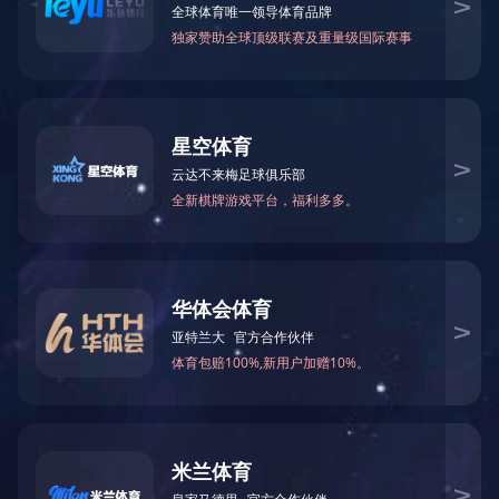
当前位置：
星空官方网站
/
星空官方网站
星空官方网站
星空官方网站
天秦装备荣膺嘉
星空官方网站-星空xing
5月
24
日下午
市总工会主
工会联合会主席
先锋号的单位和
动
”
职工志愿服务