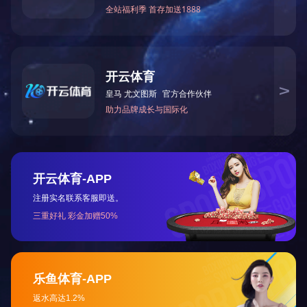
队伍中来，从现
正能量，用真情
会议由孙宝
战鼓催征马
本次活动中受到
在过去的发
会主义现代化建
天秦装备作
不辍和踔厉奋发
,
看前方征途
发展和社会进步