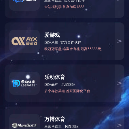
徐宪民在讲
岗敬业、争创一
徐宪民要求
做新时代的奋斗
在文明城市创建
机，引领全市广
文明使者，在
“
擦
设新局面，以优
孙宝旗指出
誉、再接再厉，
为文明城市创建
工志愿服务活动
全国五一劳
率，做文明创建