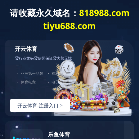
星空官方网站
星空官方网站
星空官方网站-星空xingkong（中国）
公司